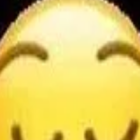
下班时发给同事好友，表达终于熬到头的开心心情。