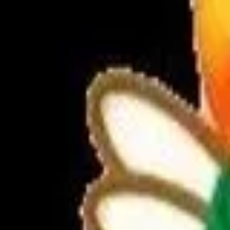
同系列表情
- 打工人搞笑发疯表情包~
(
23
)
→ 查看全
猜你喜欢
热门
最新
更多
搞笑斗图
表情包
查看
更多
搞笑斗图
，相关热门表情包括：
下班已打卡
、
熊二戴
你还可以浏览
打工人搞笑发疯表情包~
合集，查看更多同系列
评论区