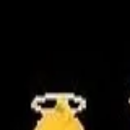
首页
日常聊天
动漫影视
只看动图
表情小报
搜索
登录
Kitty猫下班啦 姐辛苦一天了
点赞
收藏
分享
0