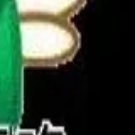
球化的表情包社区。