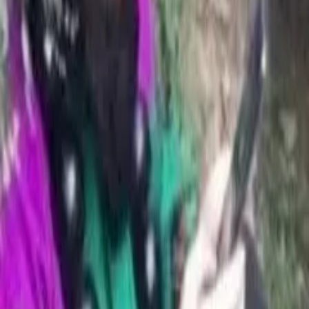
适合回复领导指令模糊、吐槽上级安排不清或朋友间调侃求明
确说法的微信聊天场景
同系列表情
- 打工人搞笑发疯表情包~
(
23
)
→ 查看全
部
猜你喜欢
热门
最新
更多
搞笑斗图
表情包
查看
更多
搞笑斗图
，相关热门表情包括：
怎么不发给我？
、
哇
~好惊讶
、
让我想想
。这张表情包标签为
#
搞笑
、
#
斗图
、
#
表
情包
。