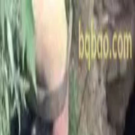
首页
日常聊天
动漫影视
只看动图
表情小报
搜索
登录
《请给微臣一个明示》猫大人
戴官帽
点赞
收藏
分享