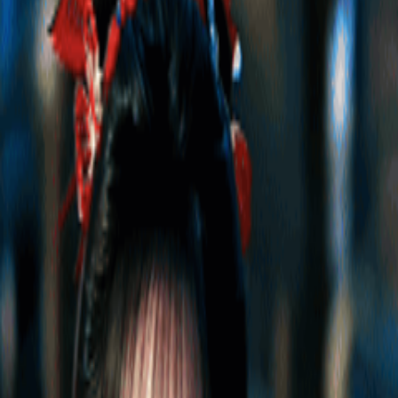
0
0
0
帅男极品
U
user_18122
上传于
2026/04/01
高清无水印
免费带水印
花费
5
积分
问题反馈