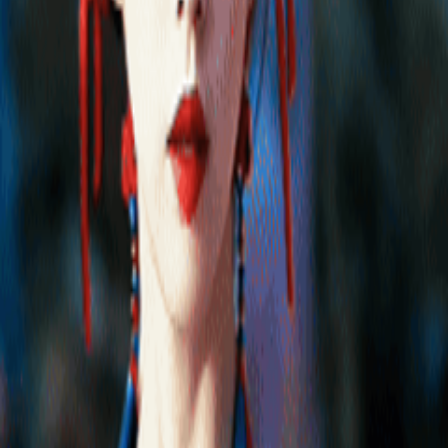
你还可以浏览
逐玉动图表情包合集-1
合集，查看更多同系列表
情。
评论区
专业的表情包分享平台，为用户提供高质量的表情包资源下载
和分享服务。 通过积分奖励机制鼓励用户上传原创内容，打
造全球化的表情包社区。
关于我们
|
联系我们