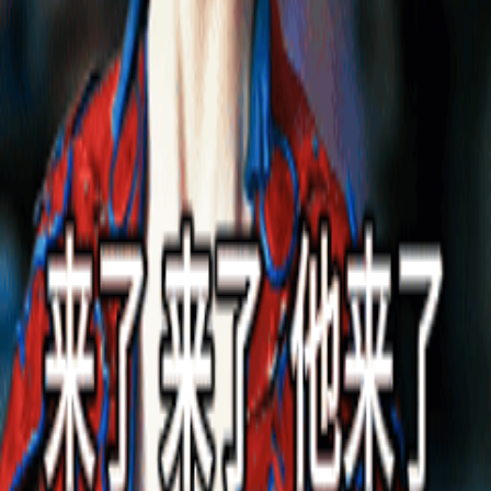
热门分类
日常聊天
搞笑斗图
恋爱情感
工作学习
动漫影视
节日节气
纯文字表情
不说脏话
服务支持
帮助中心
上传表情包
隐私政策
服务条款