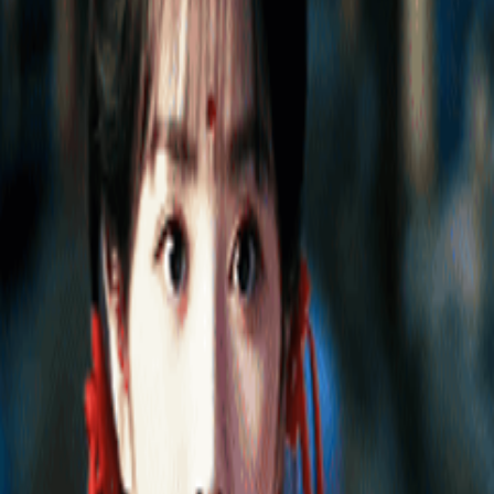
#
逐玉
#
谢征
#
言正
#
张凌赫
#
赘婿
#
武安侯
关于
帅男极品
聊天中夸赞对方帅气、自嘲或调侃颜值时使用，配合‘帅男极
品’文字强化戏谑效果
同系列表情
- 逐玉动图表情包合集-1
(
15
)
→ 查看全部
猜你喜欢
热门
最新
更多
动漫影视
表情包
查看
更多
动漫影视
，相关热门表情包括：
古装武士举剑武力值
Max
、
攻击你 弓箭瞄准表情
、
来了来了他来了
。这张表情包
标签为
#
逐玉
、
#
谢征
、
#
言正
。