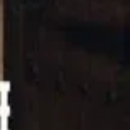
张表情包标签为
#
下班
、
#
打卡
、
#
打工人
。