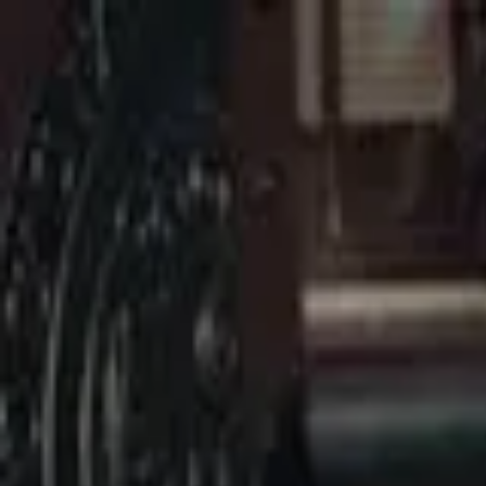
首页
日常聊天
动漫影视
只看动图
表情小报
搜索
登录
下班已打卡
点赞
收藏
分享
10