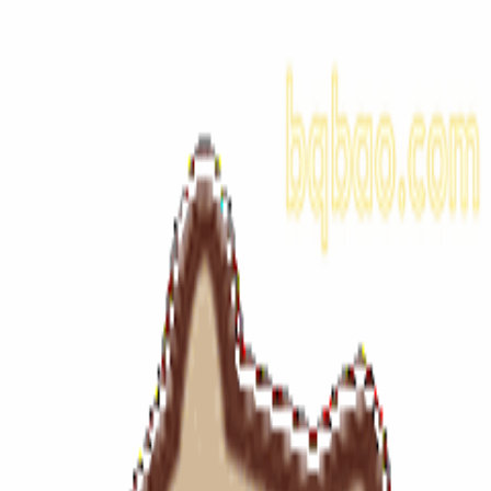
首页
日常聊天
动漫影视
只看动图
表情小报
搜索
登录
睡帽扇风
点赞
收藏
分享
3