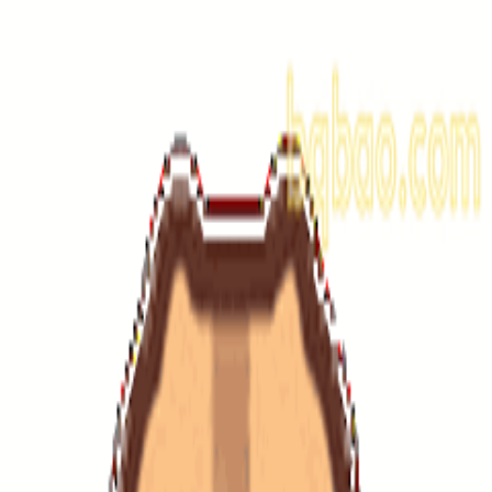
首页
日常聊天
动漫影视
只看动图
表情小报
搜索
登录
拉帘出场
点赞
收藏
分享
4