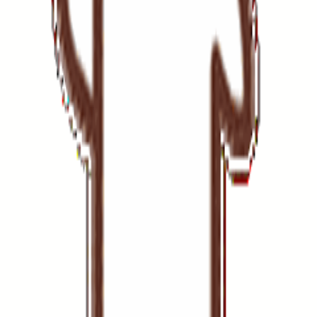
恋爱情感
工作学习
动漫影视
节日节气
纯文字表情
不说脏话
服务支持
帮助中心
上传表情包
隐私政策
服务条款
©
2026
bqbao.com
保留所有权利。
网站地图
中文（简体）
鄂ICP备2022002410号-13