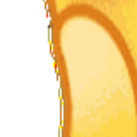
专业的表情包分享平台，为用户提供高质量的表情包资源下载
关于我们
|
联系我们
热门分类
日常聊天
搞笑斗图
恋爱情感
工作学习
动漫影视
节日节气
纯文字表情
不说脏话
服务支持