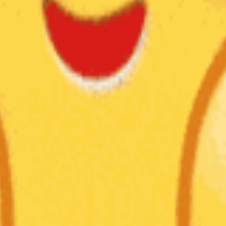
和分享服务。 通过积分奖励机制鼓励用户上传原创内容，打造全