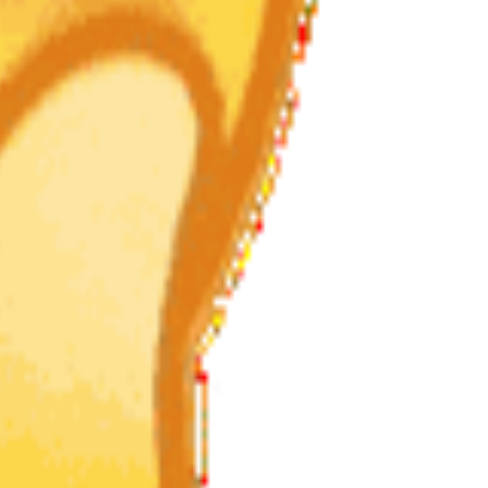
球化的表情包社区。