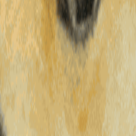
互动，也适合微信亲友日常聊天使用。
同系列表情
- 谁能拒绝黄油小熊 GIF 动图！
(
15
)
→
查看全部
猜你喜欢
热门
最新
更多
日常聊天
表情包
查看
更多
日常聊天
，相关热门表情包括：
柴犬歪头无辜脸表情
包
、
汤姆抱着杰瑞说抱抱
、
乖巧白猫歪头杀
。这张表情包标签
为
#
黄油小熊
、
#
蝴蝶结卖萌
、
#
卖萌
。
你还可以浏览
谁能拒绝黄油小熊 GIF 动图！
合集，查看更多
同系列表情。