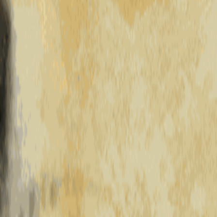
评论区
专业的表情包分享平台，为用户提供高质量的表情包资源下载
和分享服务。 通过积分奖励机制鼓励用户上传原创内容，打
造全球化的表情包社区。
关于我们
|
联系我们
热门分类
日常聊天