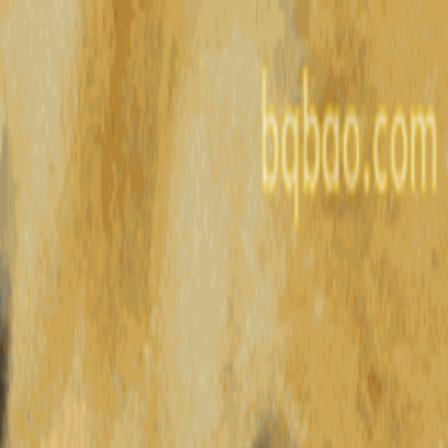
首页
日常聊天
动漫影视
只看动图
表情小报
搜索
登录
蝴蝶结卖萌
点赞
收藏
分享
1