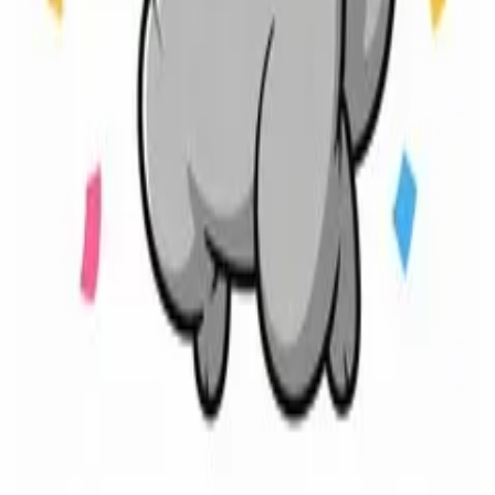
搞笑斗图
恋爱情感
工作学习
动漫影视
节日节气
纯文字表情
不说脏话
服务支持
帮助中心
上传表情包
隐私政策
服务条款
©
2026
bqbao.com
保留所有权利。
网站地图
中文（简体）