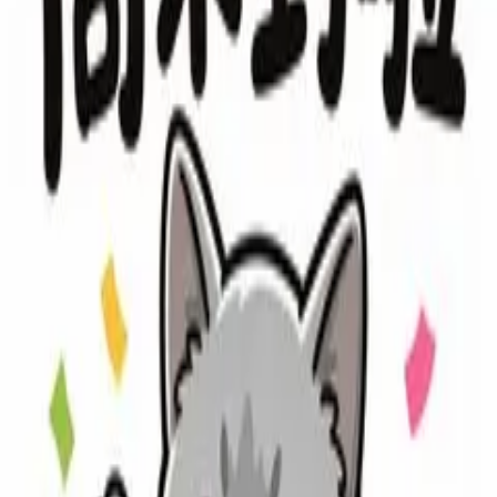
0
0
0
饿了给我点钱
蚂
蚂蚁家族
上传于
2026/07/09
高清无水印
免费带水印
花费
5
积分
问题反馈
#
企鹅
#
沙雕
#
饿了
#
给我点钱
#
外卖
#
干饭人
#
求投喂
#
朋友聊
天
#
搞笑斗图
关于
饿了给我点钱
适合在饿到不行、想点外卖、向朋友撒娇要饭钱、群聊开玩笑
求投喂的场景使用，表达我饿了、给我点钱、外卖续命、干饭