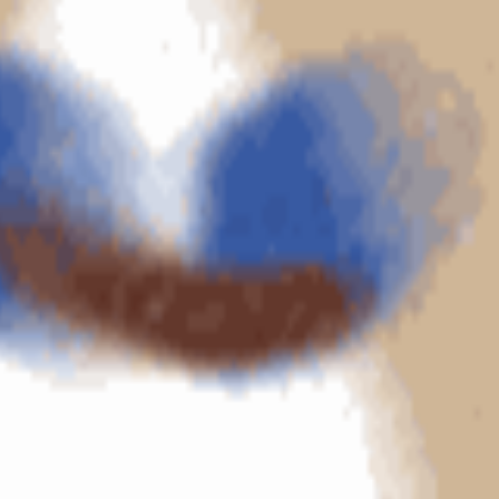
→ 查看全部
捂嘴笑
、
捂鼻扇风
。这张表情包标签为
#
企鹅
、
#
沙雕
、
#
吃点好的
多同系列表情。