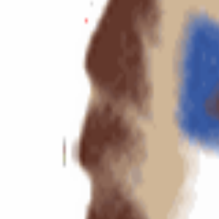
同系列表情
- 沙雕企鹅搞笑聊天斗图表情包合集
(
15
)
猜你喜欢
热门
最新
更多
日常聊天
表情包
查看
更多
日常聊天
，相关热门表情包括：
让我瞅瞅
、
单纯如我
你还可以浏览
沙雕企鹅搞笑聊天斗图表情包合集
合集，查看更
评论区