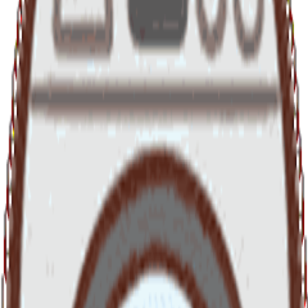
0
0
0
奥特曼表情包合集-1 17
我
我爱大蚂蚁
上传于
2026/06/17
高清无水印
免费带水印
花费
5
积分
问题反馈
关于
奥特曼表情包合集-1 17
奥特曼表情包合集-1 17是一张动漫影视表情包，适合在微信
聊天、朋友斗图、日常回复和搞笑互动中使用，页面提供在线
预览、收藏、分享和保存入口，方便快速找到同类微信表情包
素材。