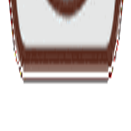
动漫影视
节日节气
纯文字表情
不说脏话
服务支持
帮助中心
上传表情包
隐私政策
服务条款
©
2026
bqbao.com
保留所有权利。
网站地图
中文（简体）
鄂ICP备2022002410号-13
首页
热门
上传
我的