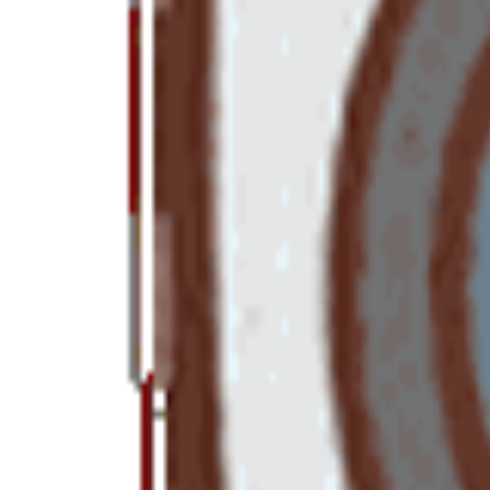
同系列表情
- 奥特曼表情包合集-1
(
23
)
→ 查看全部
猜你喜欢
热门
最新
更多
动漫影视
表情包
查看
更多
动漫影视
，相关热门表情包括：
捂鼻扇风
、
规矩懂不
你还可以浏览
奥特曼表情包合集-1
合集，查看更多同系列表情
评论区