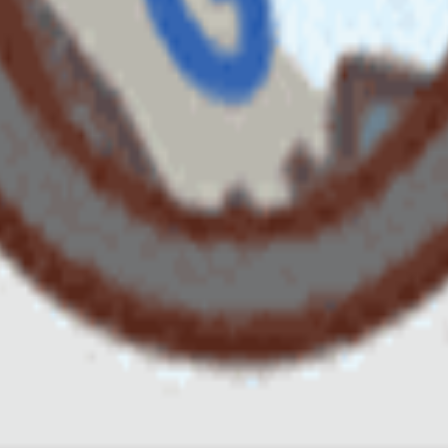
和分享服务。 通过积分奖励机制鼓励用户上传原创内容，打造全