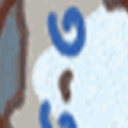
懂？！
、
叫我干嘛？
。