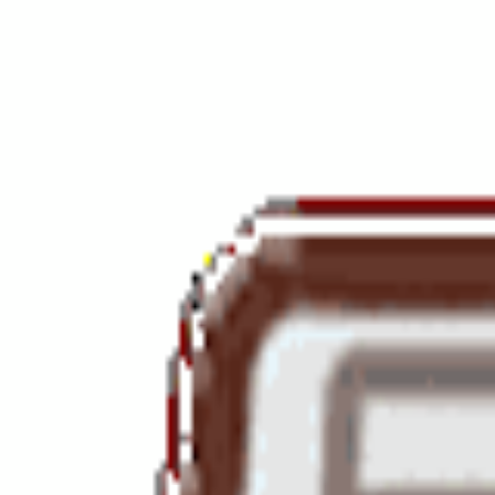
首页
日常聊天
动漫影视
只看动图
表情小报
搜索
登录
奥特曼表情包合集-1 9
点赞
收藏
分享
4