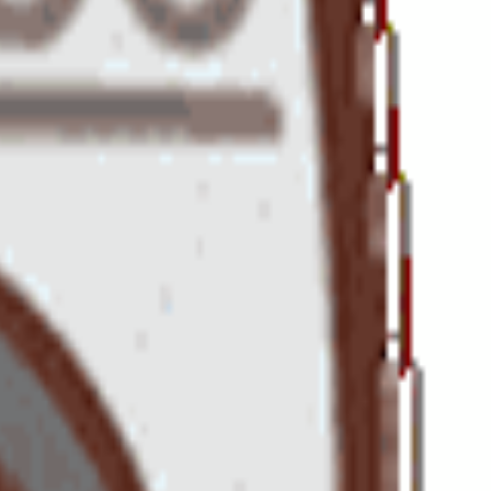
、收藏、分享和保存入口，方便快速找到同类微信表情包素材。