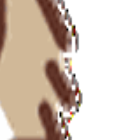
#
洗澡
。