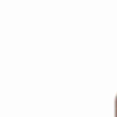
和分享服务。 通过积分奖励机制鼓励用户上传原创内容，打造全