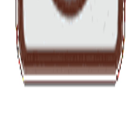
动漫影视
节日节气
纯文字表情
不说脏话
服务支持
帮助中心
上传表情包
隐私政策
服务条款
©
2026
bqbao.com
保留所有权利。
网站地图
中文（简体）
鄂ICP备2022002410号-13
首页
热门
上传
我的