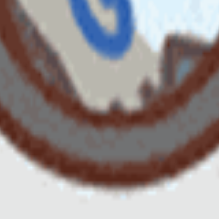
和分享服务。 通过积分奖励机制鼓励用户上传原创内容，打造全