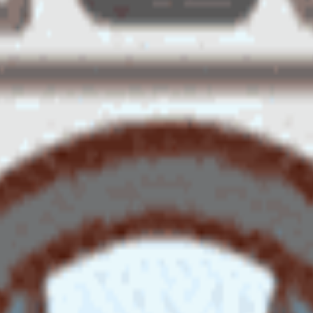
聊天、朋友斗图、日常回复和搞笑互动中使用，页面提供在线预