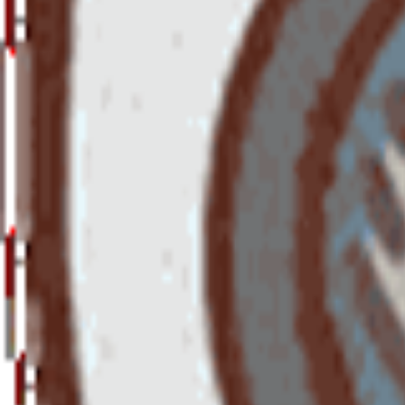
同系列表情
- 恋爱抽象表情包合集
(
23
)
→ 查看全部
猜你喜欢
热门
最新
更多
恋爱情感
表情包
查看
更多
恋爱情感
，相关热门表情包括：
捂鼻扇风
、
规矩懂不
你还可以浏览
恋爱抽象表情包合集
合集，查看更多同系列表情
评论区