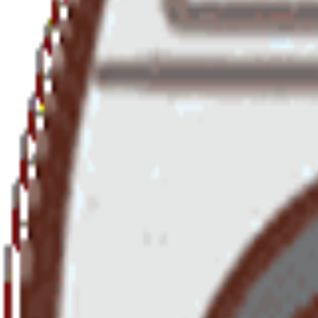
0
0
0
恋爱抽象表情包合集 12
我
我爱大蚂蚁
上传于
2026/06/03
高清无水印
免费带水印
花费
5
积分
问题反馈
关于
恋爱抽象表情包合集 12
恋爱抽象表情包合集 12是一张恋爱情感表情包，适合在微信
材。