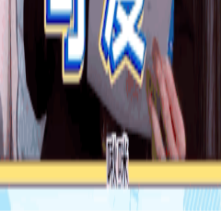
动漫影视
节日节气
纯文字表情
不说脏话
服务支持
帮助中心
上传表情包
隐私政策
服务条款
©
2026
bqbao.com
保留所有权利。
网站地图
中文（简体）
鄂ICP备2022002410号-13
首页
热门
上传
我的