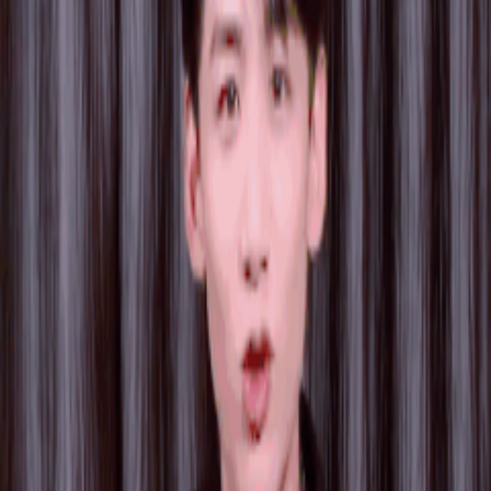
0
0
0
嘻嘻古风少女眨眼
我
我爱大蚂蚁
上传于
2026/03/27
高清无水印
免费带水印
花费
5
积分
问题反馈
#
嘻嘻
#
眨眼
#
撒娇
#
俏皮
#
入青云
#
卢昱晓
#
明意
关于
嘻嘻古风少女眨眼
适合聊天中表达俏皮、撒娇或轻微调侃的场景，配合‘嘻嘻’文
字传递可爱又略带狡黠的情绪。