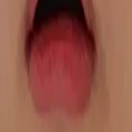
恋爱情感
工作学习
动漫影视
节日节气
纯文字表情
不说脏话
服务支持
帮助中心
上传表情包
隐私政策
服务条款
©
2026
bqbao.com
保留所有权利。
网站地图
中文（简体）
鄂ICP备2022002410号-13