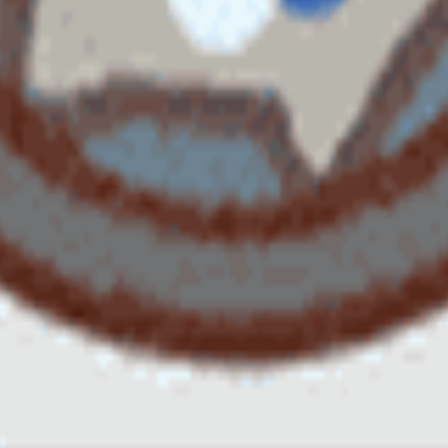
和分享服务。 通过积分奖励机制鼓励用户上传原创内容，打造全