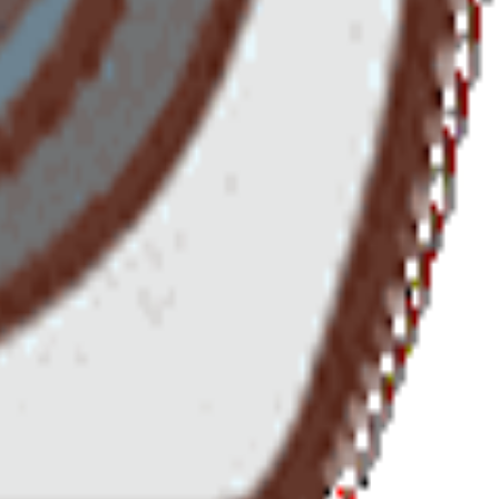
球化的表情包社区。