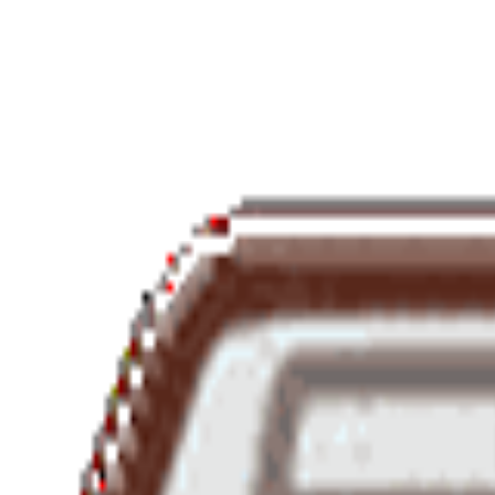
首页
日常聊天
动漫影视
只看动图
表情小报
搜索
登录
恋爱抽象表情包合集 9
点赞
收藏
分享
3