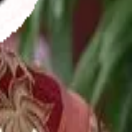
球化的表情包社区。