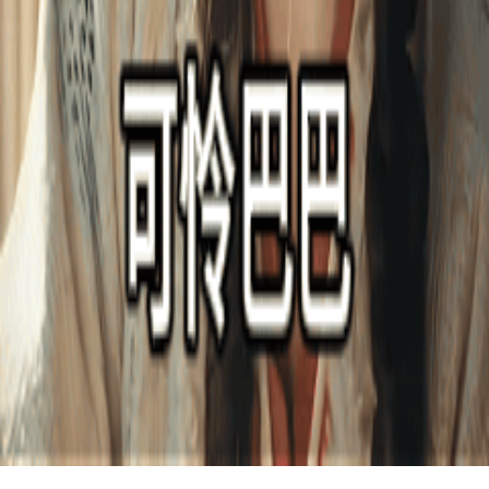
动漫影视
节日节气
纯文字表情
不说脏话
服务支持
帮助中心
上传表情包
隐私政策
服务条款
©
2026
bqbao.com
保留所有权利。
网站地图
中文（简体）
鄂ICP备2022002410号-13
首页
热门
上传
我的