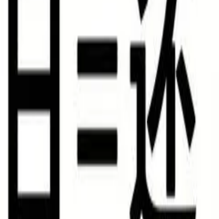
同系列表情
- 打工人表情包合集-7
(
15
)
→ 查看全部
猜你喜欢
热门
最新
更多
纯文字表情
表情包
查看
更多
纯文字表情
，相关热门表情包括：
青蛙叉腰生气脸
、
情绪稳定时其实已疯了
、
打工人表情包合集 5
。这张表情包标
签为
#
心情像狗屎
、
#
崩溃
、
#
吐槽
。
你还可以浏览
打工人表情包合集-7
合集，查看更多同系列表
情。
评论区