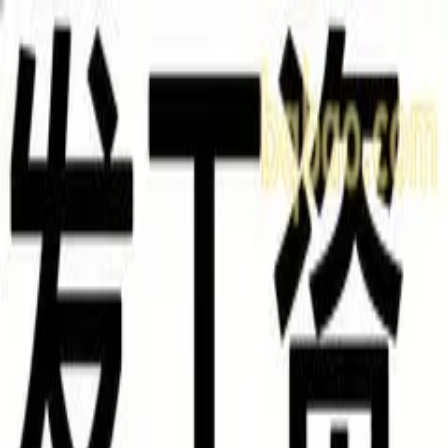
首页
日常聊天
动漫影视
只看动图
表情小报
搜索
登录
心情像狗屎
点赞
收藏
分享
13