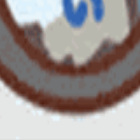
和分享服务。 通过积分奖励机制鼓励用户上传原创内容，打造全