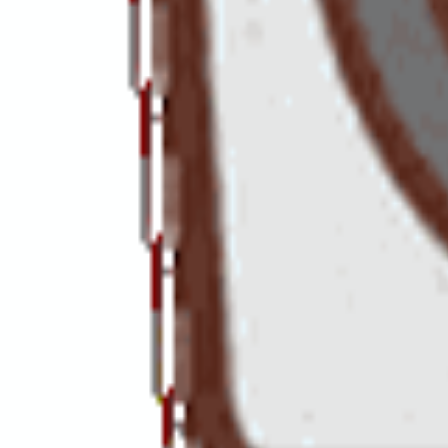
专业的表情包分享平台，为用户提供高质量的表情包资源下载
关于我们
|
联系我们
热门分类
日常聊天
搞笑斗图
恋爱情感
工作学习
动漫影视
节日节气
纯文字表情
不说脏话
服务支持