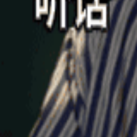
同系列表情
- 冬去春来动图表情包合集-4
(
7
)
→ 查看
猜你喜欢
热门
最新
更多
动漫影视
表情包
查看
更多
动漫影视
，相关热门表情包括：
不是？？加微笑表情
你还可以浏览
冬去春来动图表情包合集-4
合集，查看更多同系
评论区