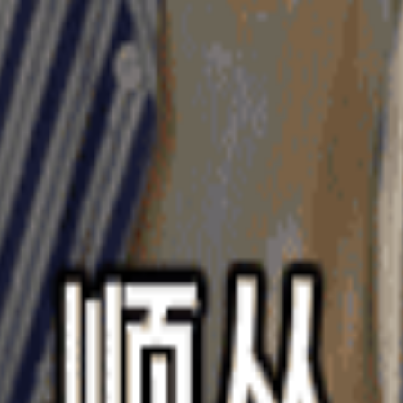
和分享服务。 通过积分奖励机制鼓励用户上传原创内容，打造全