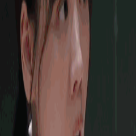
同系列表情
- 逐玉表情包合集-2
(
15
)
→ 查看全部
猜你喜欢
热门
最新
更多
动漫影视
表情包
查看
更多
动漫影视
，相关热门表情包括：
美滋er滋er高启强
、
让我想想古风少女
、
我快死了
。这张表情包标签为
#
古装剧角
色
、
#
哟哟哟
、
#
惊讶
。
你还可以浏览
逐玉表情包合集-2
合集，查看更多同系列表情。
评论区