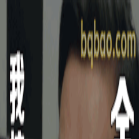
首页
日常聊天
动漫影视
只看动图
表情小报
搜索
登录
服服的了
点赞
收藏
分享
10