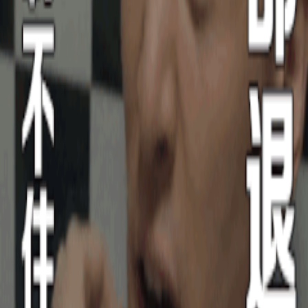
同系列表情
- 逐玉表情包合集-1
(
15
)
→ 查看全部
猜你喜欢
热门
最新
更多
动漫影视
表情包
查看
更多
动漫影视
，相关热门表情包括：
猪八戒手抖没几块
肉
、
不是吧？惊讶表情包
、
胡歌梅长苏我为人正直表情管理良
好
。这张表情包标签为
#
服服的了
、
#
古装剧
、
#
认输
。
你还可以浏览
逐玉表情包合集-1
合集，查看更多同系列表情。
评论区