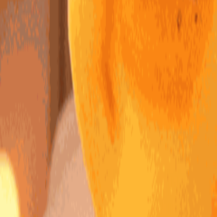
同系列表情
- 委屈巴巴表情包合集
(
23
)
→ 查看全部
猜你喜欢
热门
最新
更多
日常聊天
表情包
查看
更多
日常聊天
，相关热门表情包括：
倒是我的不对了 小
狗裹浴巾道歉
、
流泪吐舌
、
喝奶脏脸
。这张表情包标签为
#
小
狗
、
#
委屈
、
#
可怜
。
你还可以浏览
委屈巴巴表情包合集
合集，查看更多同系列表
情。
评论区