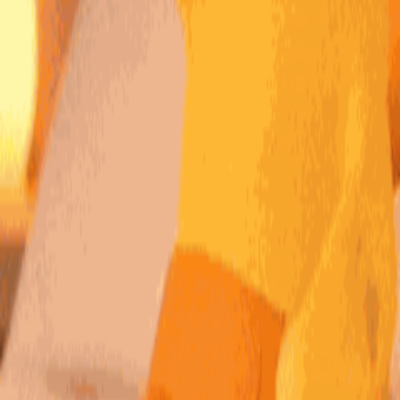
专业的表情包分享平台，为用户提供高质量的表情包资源下载
和分享服务。 通过积分奖励机制鼓励用户上传原创内容，打
造全球化的表情包社区。
关于我们
|
联系我们
热门分类
日常聊天
搞笑斗图
恋爱情感
工作学习