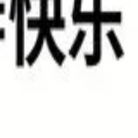
球化的表情包社区。