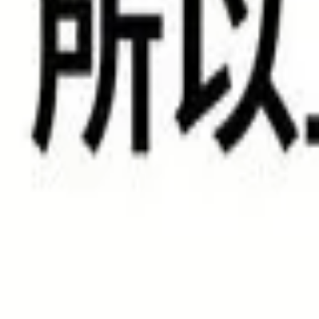
专业的表情包分享平台，为用户提供高质量的表情包资源下载
关于我们
|
联系我们
热门分类
日常聊天
搞笑斗图
恋爱情感
工作学习
动漫影视
节日节气
纯文字表情
不说脏话