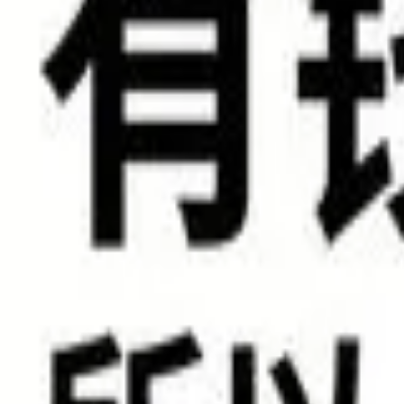
同系列表情
- 打工人表情包合集-2
(
15
)
→ 查看全部
猜你喜欢
热门
最新
更多
纯文字表情
表情包
查看
更多
纯文字表情
，相关热门表情包括：
上班=有钱=快乐
、
你还可以浏览
打工人表情包合集-2
合集，查看更多同系列表情
评论区