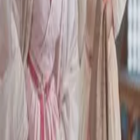
同系列表情
- 逐玉动图表情包合集-2
(
15
)
→ 查看全部
猜你喜欢
热门
最新
更多
动漫影视
表情包
查看
更多
动漫影视
，相关热门表情包括：
今生做头好猪来世做
个好人
、
咦~ 女孩歪头疑惑表情
、
挺好表情包
。这张表情包标
签为
#
好的我明白了
、
#
委屈顺从
、
#
日常对话
。
你还可以浏览
逐玉动图表情包合集-2
合集，查看更多同系列表
情。
评论区