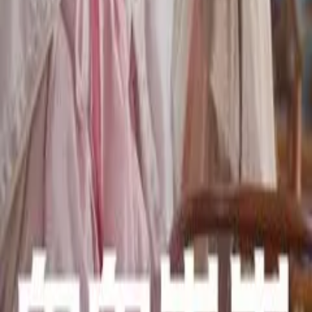
专业的表情包分享平台，为用户提供高质量的表情包资源下载
和分享服务。 通过积分奖励机制鼓励用户上传原创内容，打
造全球化的表情包社区。
关于我们
|
联系我们
热门分类
日常聊天
搞笑斗图
恋爱情感