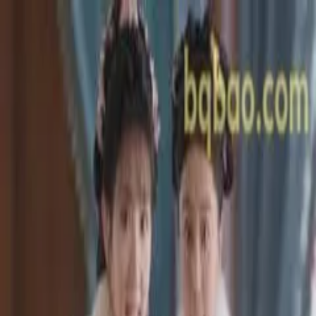
首页
日常聊天
动漫影视
只看动图
表情小报
搜索
登录
好的，我明白了
点赞
收藏
分享
8