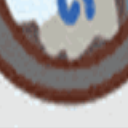
和分享服务。 通过积分奖励机制鼓励用户上传原创内容，打造全