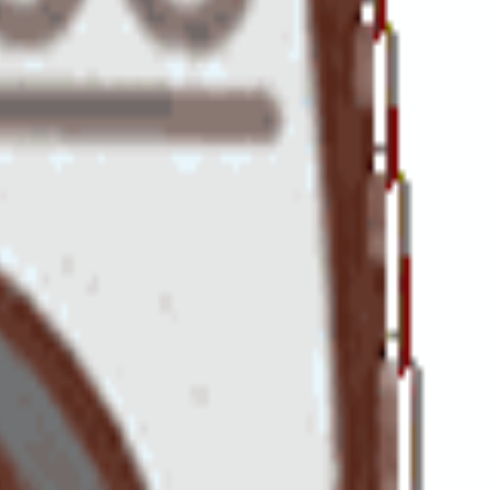
、收藏、分享和保存入口，方便快速找到同类微信表情包素材。