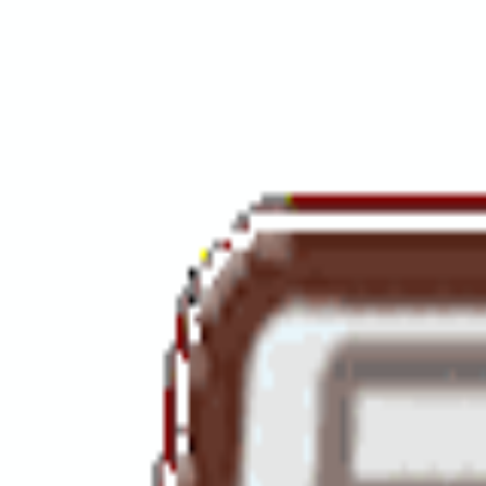
首页
日常聊天
动漫影视
只看动图
表情小报
搜索
登录
沙雕表情包合集-2 11
点赞
收藏
分享
11