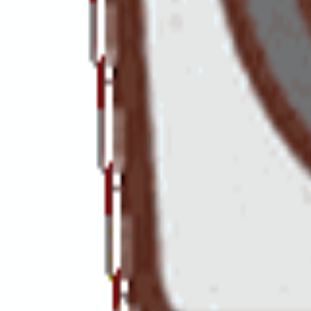
专业的表情包分享平台，为用户提供高质量的表情包资源下载
关于我们
|
联系我们
热门分类
日常聊天
搞笑斗图
恋爱情感
工作学习
动漫影视
节日节气
纯文字表情
不说脏话
服务支持