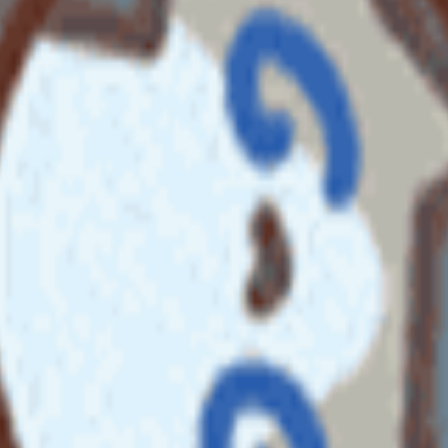
懂？！
、
叫我干嘛？