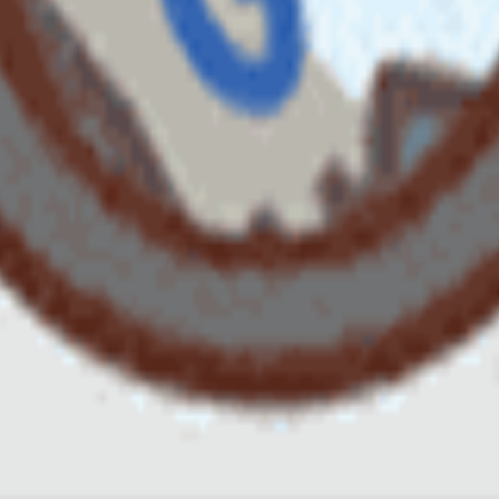
和分享服务。 通过积分奖励机制鼓励用户上传原创内容，打造全