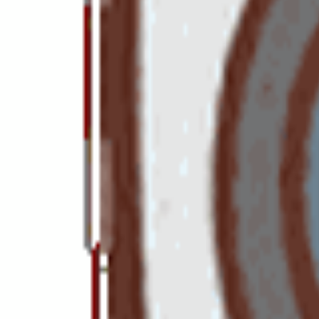
同系列表情
- 恶搞表情包合集
(
15
)
→ 查看全部
猜你喜欢
热门
最新
更多
搞笑斗图
表情包
查看
更多
搞笑斗图
，相关热门表情包括：
捂鼻扇风
、
规矩懂不
你还可以浏览
恶搞表情包合集
合集，查看更多同系列表情。
评论区