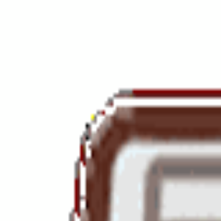
首页
日常聊天
动漫影视
只看动图
表情小报
搜索
登录
奇怪的表情包增加了 20
点赞
收藏
分享
7