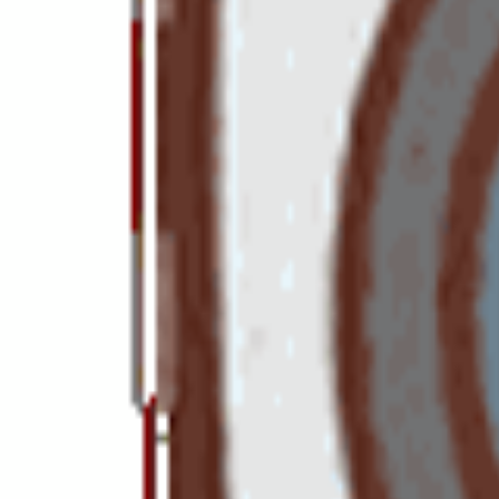
同系列表情
- 奇怪的表情包增加了
(
19
)
→ 查看全部
猜你喜欢
热门
最新
更多
搞笑斗图
表情包
查看
更多
搞笑斗图
，相关热门表情包括：
捂鼻扇风
、
规矩懂不
你还可以浏览
奇怪的表情包增加了
合集，查看更多同系列表情
评论区