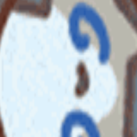
懂？！
、
叫我干嘛？