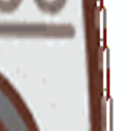
收藏、分享和保存入口，方便快速找到同类微信表情包素材。