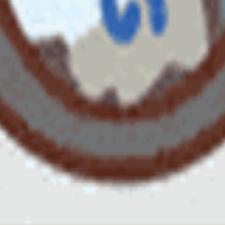
和分享服务。 通过积分奖励机制鼓励用户上传原创内容，打造全