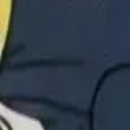
，配合文字强化情绪效果。