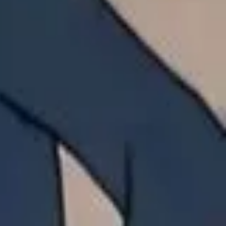
剧
、
#
无语
、
#
不说了不说了
。