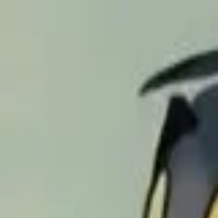
首页
日常聊天
动漫影视
只看动图
表情小报
搜索
登录
不说了不说了
点赞
收藏
分享
9