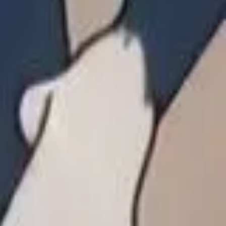
球化的表情包社区。