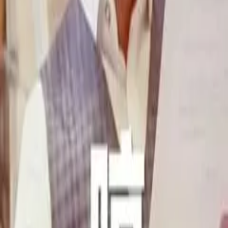
专业的表情包分享平台，为用户提供高质量的表情包资源下载
和分享服务。 通过积分奖励机制鼓励用户上传原创内容，打
造全球化的表情包社区。
关于我们
|
联系我们
热门分类
日常聊天
搞笑斗图
恋爱情感
工作学习