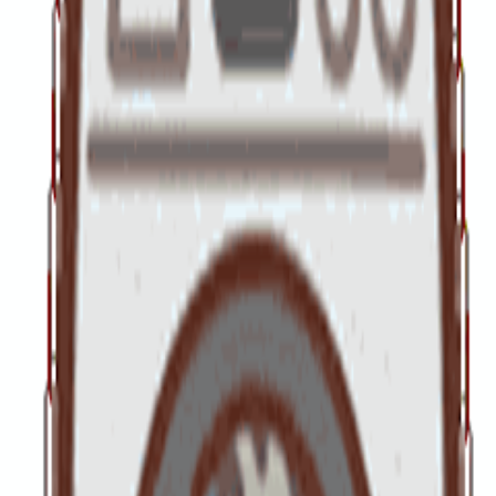
0
0
0
没素质表情包合集 18
我
我爱大蚂蚁
上传于
2026/06/02
高清无水印
免费带水印
花费
5
积分
问题反馈
关于
没素质表情包合集 18
没素质表情包合集 18是一张日常聊天表情包，适合在微信聊
天、朋友斗图、日常回复和搞笑互动中使用，页面提供在线预
览、收藏、分享和保存入口，方便快速找到同类微信表情包素
材。