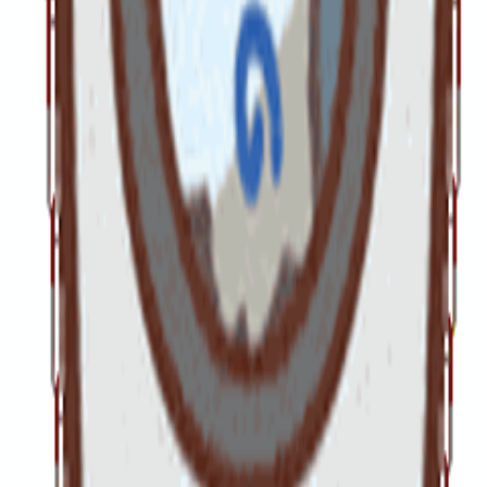
专业的表情包分享平台，为用户提供高质量的表情包资源下载
和分享服务。 通过积分奖励机制鼓励用户上传原创内容，打
造全球化的表情包社区。
关于我们
|
联系我们
热门分类
日常聊天
搞笑斗图
恋爱情感
工作学习
动漫影视