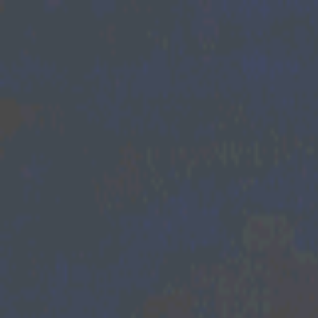
首页
日常聊天
动漫影视
只看动图
表情小报
搜索
登录
背包出门
点赞
收藏
分享
0