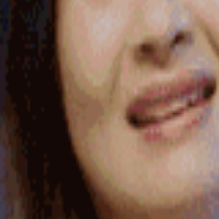
查看全部
、
一股尴尬的气息
、
捂鼻扇风
。这张表情包标签为
#
黄油小熊
、
#
系列表情。