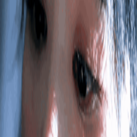
0
0
0
这是我媳妇儿
U
user_18122
上传于
2026/04/01
高清无水印
免费带水印
花费
5
积分
问题反馈