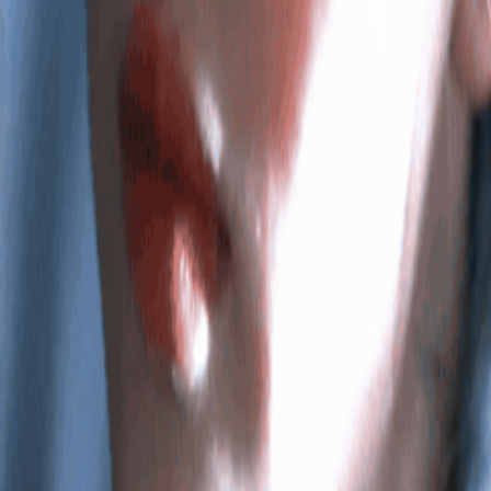
你还可以浏览
逐玉动图表情包合集-1
合集，查看更多同系列表
情。
评论区
专业的表情包分享平台，为用户提供高质量的表情包资源下载
和分享服务。 通过积分奖励机制鼓励用户上传原创内容，打
造全球化的表情包社区。
关于我们
|
联系我们