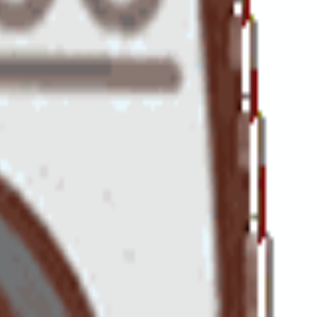
、收藏、分享和保存入口，方便快速找到同类微信表情包素材。