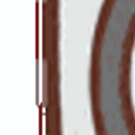
同系列表情
- 恋爱抽象表情包合集
(
23
)
→ 查看全部
猜你喜欢
热门
最新
更多
恋爱情感
表情包
查看
更多
恋爱情感
，相关热门表情包括：
捂鼻扇风
、
规矩懂不
你还可以浏览
恋爱抽象表情包合集
合集，查看更多同系列表情
评论区