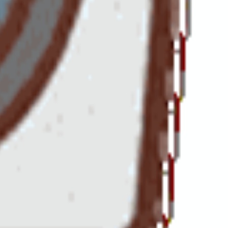
球化的表情包社区。