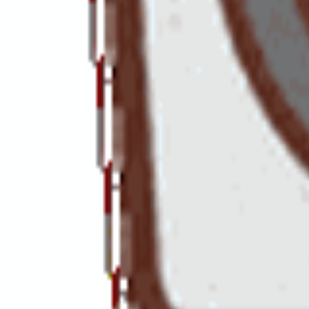
专业的表情包分享平台，为用户提供高质量的表情包资源下载
关于我们
|
联系我们
热门分类
日常聊天
搞笑斗图
恋爱情感
工作学习
动漫影视
节日节气
纯文字表情
不说脏话
服务支持