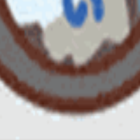
和分享服务。 通过积分奖励机制鼓励用户上传原创内容，打造全