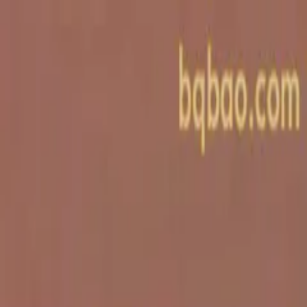
首页
日常聊天
动漫影视
只看动图
表情小报
搜索
登录
狗咬绿豆冰 负鼠举冰棍表情
点赞
收藏
分享
1