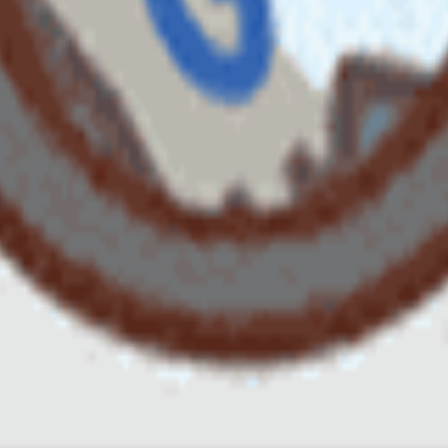
和分享服务。 通过积分奖励机制鼓励用户上传原创内容，打造全