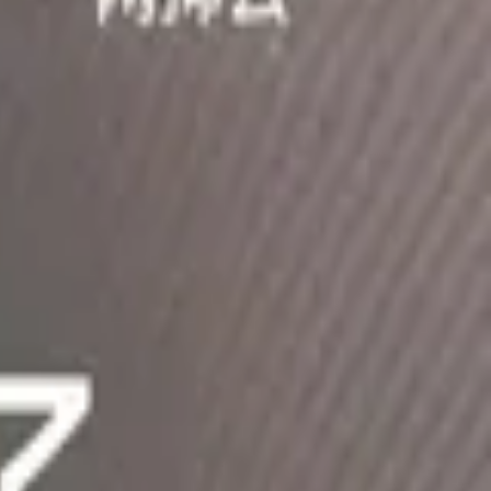
球化的表情包社区。