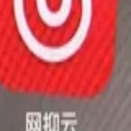
、
#
离谱
。