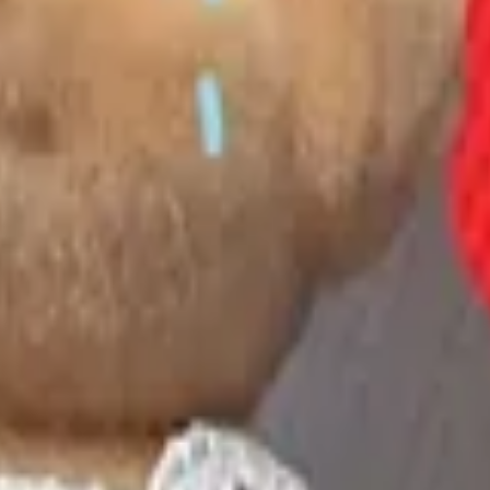
情包大全（可保存）
(
19
)
→ 查看全部
羞了
、
百年难遇小丑
。这张表情包标签为
#
水豚噜噜
、
#
脑子秀逗
可保存）
合集，查看更多同系列表情。