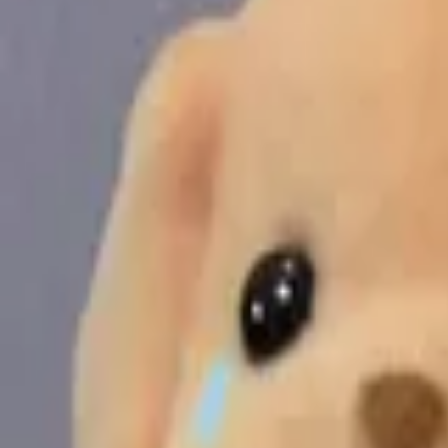
0
0
0
脑子秀逗
蚂
蚂蚁家族
上传于
2026/06/29
高清无水印
免费带水印
花费
5
积分
问题反馈
#
水豚噜噜
#
脑子秀逗
#
离谱
#
无语
#
吐槽
#
朋友互怼
#
群聊
#
搞笑
关于
脑子秀逗
适合在朋友说离谱话、群聊看不懂操作、吐槽对方犯迷糊和开