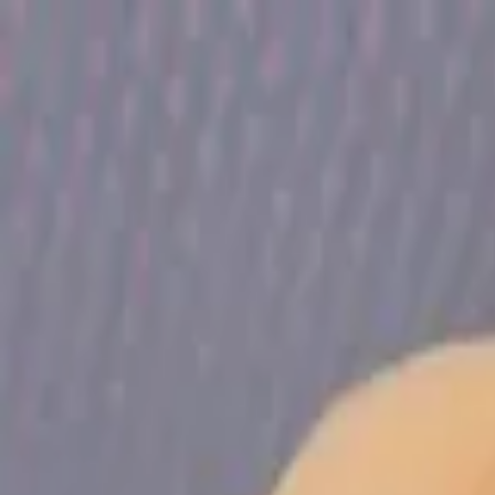
首页
日常聊天
动漫影视
只看动图
表情小报
搜索
登录
脑子秀逗
点赞
收藏
分享
2