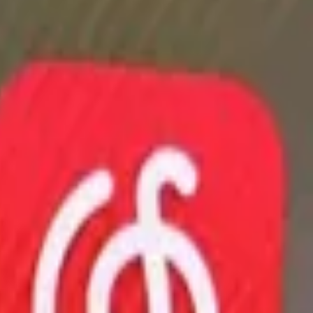
和轻松调侃，也适合聊天接梗使用。