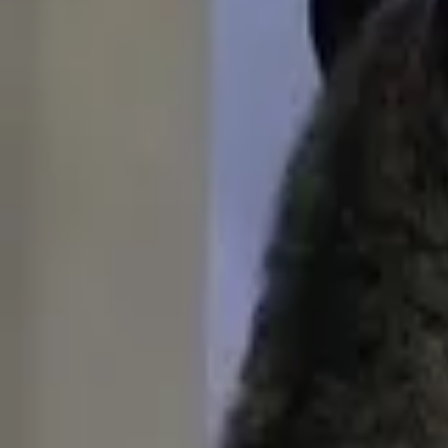
0
0
0
我就喜欢你看不惯我又干不掉我的样子
我
我爱大蚂蚁
上传于
2026/03/25
高清无水印
免费带水印
花费
5
积分
问题反馈
#
我就喜欢你看不惯我又干不掉我的样子
#
傲娇
#
斗图
#
怼人
#
关于
我就喜欢你看不惯我又干不掉我的样
用于回击对方不满但无力反驳的场景，表达傲娇、得意或调侃