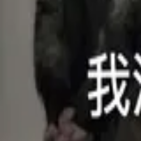
专业的表情包分享平台，为用户提供高质量的表情包资源下载
关于我们
|
联系我们
热门分类
日常聊天
搞笑斗图
恋爱情感
工作学习
动漫影视
节日节气
纯文字表情
不说脏话
服务支持