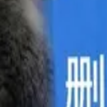
你
、
渡大醋！眼神杀警告
、
你动我不动
。这张表情包标签为
#
我就
情。