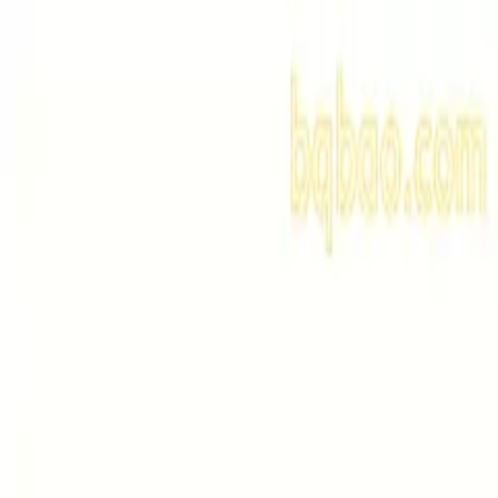
首页
日常聊天
动漫影视
只看动图
表情小报
搜索
登录
你再说
点赞
收藏
分享
0