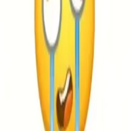
评论区
专业的表情包分享平台，为用户提供高质量的表情包资源下载
和分享服务。 通过积分奖励机制鼓励用户上传原创内容，打
造全球化的表情包社区。
关于我们
|
联系我们
热门分类
日常聊天