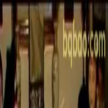
首页
日常聊天
动漫影视
只看动图
表情小报
搜索
登录
偷看小纸条被抓到
点赞
收藏
分享
10