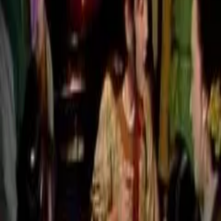
同系列表情
- 逐玉动图表情包合集-6
(
7
)
→ 查看全部
猜你喜欢
热门
最新
更多
动漫影视
表情包
查看
更多
动漫影视
，相关热门表情包括：
别怕我的儿
、
粉帽小
人捂嘴说这人好帅
、
偷看表情包
。这张表情包标签为
#
手写纸
条
、
#
暗恋
、
#
私密对话
。
你还可以浏览
逐玉动图表情包合集-6
合集，查看更多同系列表
情。
评论区