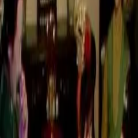
0
0
0
偷看小纸条被抓到
蚂
蚂蚁家族
上传于
2026/04/01
高清无水印
免费带水印
花费
5
积分
问题反馈
#
手写纸条
#
暗恋
#
私密对话
#
温柔
#
含蓄
#
偷看
#
小纸条
#
私密
关于
偷看小纸条被抓到
适合聊天中偷偷传递纸条、表达暗恋心事或欲言又止的含蓄时
刻，纸条上写着偷看二字