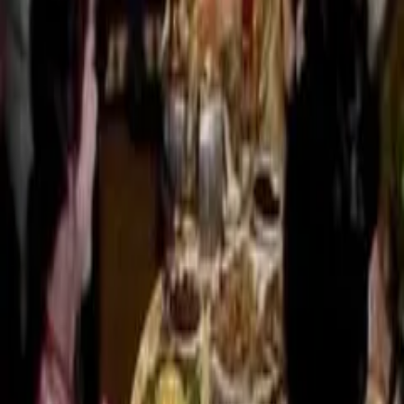
专业的表情包分享平台，为用户提供高质量的表情包资源下载
和分享服务。 通过积分奖励机制鼓励用户上传原创内容，打
造全球化的表情包社区。
关于我们
|
联系我们
热门分类
日常聊天
搞笑斗图
恋爱情感
工作学习