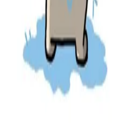
动漫影视
节日节气
纯文字表情
不说脏话
服务支持
帮助中心
上传表情包
隐私政策
服务条款
©
2026
bqbao.com
保留所有权利。
网站地图
中文（简体）
鄂ICP备2022002410号-13
首页
热门
上传
我的