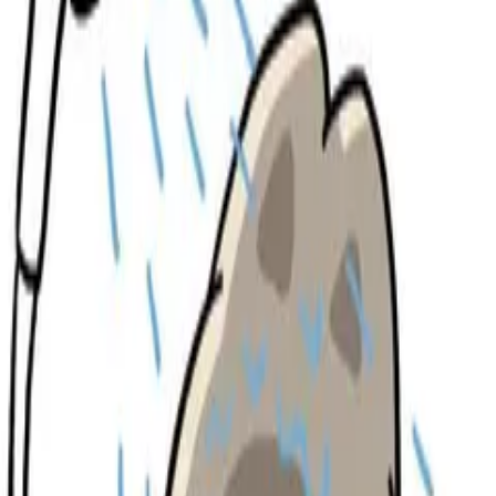
0
0
0
橘猫流泪睡不着表情包
我
我爱大蚂蚁
上传于
2026/05/29
高清无水印
免费带水印
花费
5
积分
问题反馈
#
橘猫
#
流泪
#
失眠
#
睡不着
#
委屈
关于
橘猫流泪睡不着表情包
图片配文字'睡不着'，橘猫睁着大眼睛流泪，适合吐槽失眠、
深夜难过和委屈睡不着。