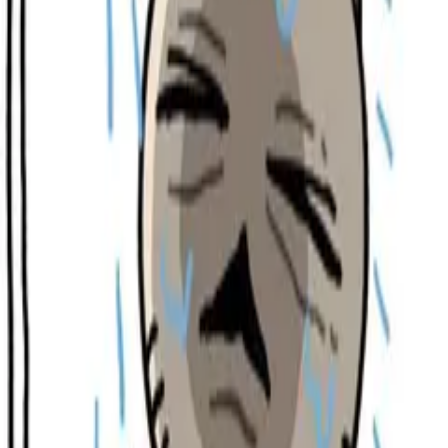
同系列表情
- 委屈巴巴表情包合集
(
23
)
→ 查看全部
猜你喜欢
热门
最新
更多
日常聊天
表情包
查看
更多
日常聊天
，相关热门表情包括：
洗澡降温
、
你变了
、
宝宝不开心（噘嘴生气）
。这张表情包标签为
#
橘猫
、
#
流泪
、
#
失眠
。
你还可以浏览
委屈巴巴表情包合集
合集，查看更多同系列表
情。
评论区