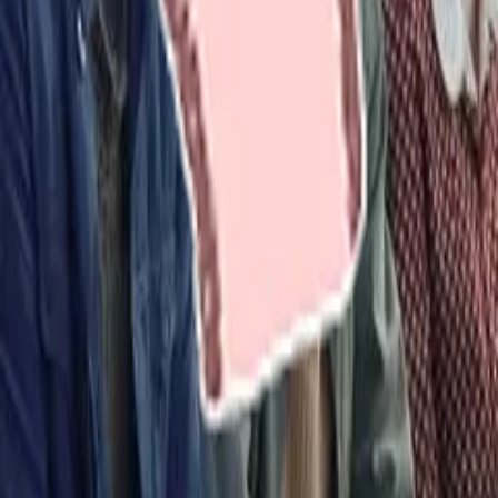
专业的表情包分享平台，为用户提供高质量的表情包资源下载
和分享服务。 通过积分奖励机制鼓励用户上传原创内容，打
造全球化的表情包社区。
关于我们
|
联系我们
热门分类
日常聊天
搞笑斗图