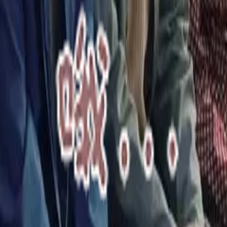
恋爱情感
工作学习
动漫影视
节日节气
纯文字表情
不说脏话
服务支持
帮助中心
上传表情包
隐私政策
服务条款
©
2026
bqbao.com
保留所有权利。
网站地图
中文（简体）
鄂ICP备2022002410号-13