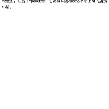
槽梗图，适合工作群吐槽、朋友群斗图和表达不想上班的崩溃
心情。