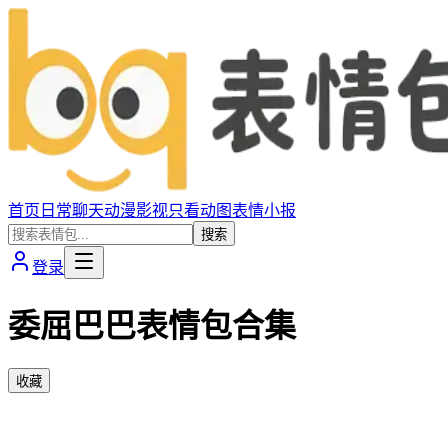
首页
日常聊天
动漫影视
只看动图
表情小报
搜索
登录
委屈巴巴表情包合集
收藏